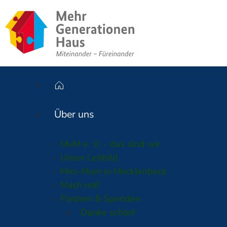
Über uns
MuM e. V. – das sind wir
Unser Leitbild
Mini-Mum in Mecklenbeck
Mach mit!
Fördern & Spenden
Danke schön!