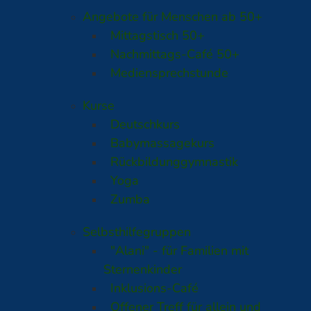
Angebote für Menschen ab 50+
Mittagstisch 50+
Nachmittags-Café 50+
Mediensprechstunde
Kurse
Deutschkurs
Babymassagekurs
Rückbildunggymnastik
Yoga
Zumba
Selbsthilfegruppen
"Alani" - für Familien mit
Sternenkinder
Inklusions-Café
Offener Treff für allein und