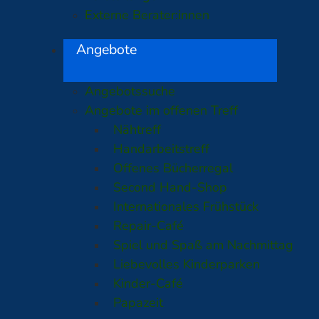
Externe Berater:innen
Angebote
Angebotssuche
Angebote im offenen Treff
Nähtreff
Handarbeitstreff
Offenes Bücherregal
Second Hand-Shop
Internationales Frühstück
Repair-Café
Spiel und Spaß am Nachmittag
Liebevolles Kinderparken
Kinder-Café
Papazeit