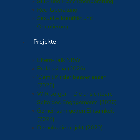
Still- und Fläschchenberatung
Rechtsberatung
Sexuelle Identität und
Orientierung
Projekte
Eltern-Talk NRW
Praktissima (2026)
'Damit Kinder besser essen'
(2026)
WIR sorgen - Die unsichtbare
Seite des Engagements (2026)
Gemeinsam gegen Einsamkeit
(2024)
Demokratieprojekt (2020)