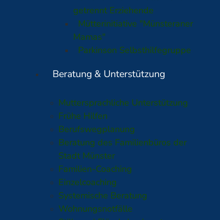
getrennt Erziehende
Mütterinitiative "Münsteraner
Mamas"
Parkinson Selbsthilfegruppe
Beratung & Unterstützung
Muttersprachliche Unterstützung
Frühe Hilfen
Berufswegplanung
Beratung des Familienbüros der
Stadt Münster
Familien-Coaching
Einzelcoaching
Systemische Beratung
Wohnungsnotfälle