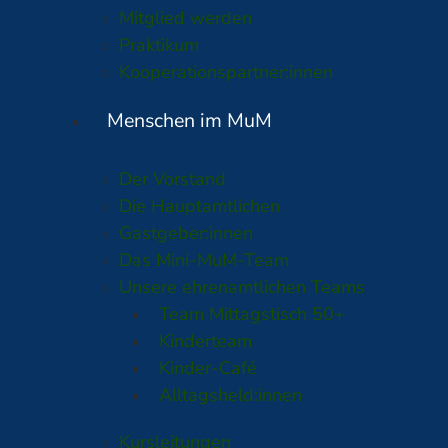
Mitglied werden
Praktikum
Kooperationspartner:innen
Menschen im MuM
Der Vorstand
Die Hauptamtlichen
Gastgeber:innen
Das Mini-MuM-Team
Unsere ehrenamtlichen Teams
Team Mittagstisch 50+
Kinderteam
Kinder-Café
Alltagsheld:innen
Kursleitungen